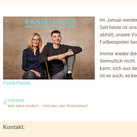
Im Januar werden
Seit heute ist u
abhält, unsere Vo
Fallbeispielen be
Immer wieder die
Vermutlich nicht.
kann, sich aus d
Ist es auch, es b
Panik:Pause
.
VORIGER
Alle Jahre wieder? – SAD oder „der Winterblues“
Kontakt: