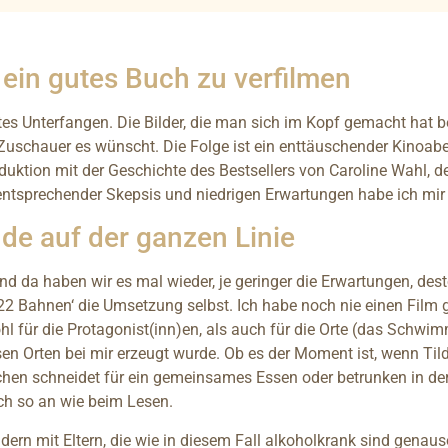
 ein gutes Buch zu verfilmen
tes Unterfangen. Die Bilder, die man sich im Kopf gemacht hat 
 Zuschauer es wünscht. Die Folge ist ein enttäuschender Kinoabe
duktion mit der Geschichte des Bestsellers von Caroline Wahl, 
 entsprechender Skepsis und niedrigen Erwartungen habe ich mi
de auf der ganzen Linie
nd da haben wir es mal wieder, je geringer die Erwartungen, dest
22 Bahnen‘ die Umsetzung selbst. Ich habe noch nie einen Film 
ohl für die Protagonist(inn)en, als auch für die Orte (das Schw
en Orten bei mir erzeugt wurde. Ob es der Moment ist, wenn T
chen schneidet für ein gemeinsames Essen oder betrunken in der
ich so an wie beim Lesen.
dern mit Eltern, die wie in diesem Fall alkoholkrank sind genau