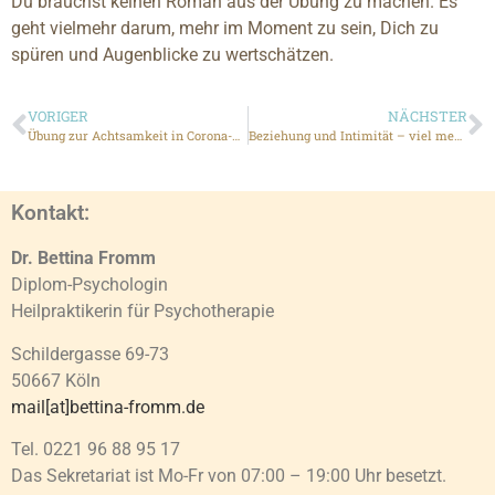
Du brauchst keinen Roman aus der Übung zu machen. Es
geht vielmehr darum, mehr im Moment zu sein, Dich zu
spüren und Augenblicke zu wertschätzen.
VORIGER
NÄCHSTER
Übung zur Achtsamkeit in Corona-Zeiten oder – sich spüren im Hier & Jetzt
Beziehung und Intimität – viel mehr, als Sie glauben!
Kontakt:
Dr. Bettina Fromm
Diplom-Psychologin
Heilpraktikerin für Psychotherapie
Schildergasse 69-73
50667 Köln
mail[at]bettina-fromm.de
Tel. 0221 96 88 95 17
Das Sekretariat ist Mo-Fr von 07:00 – 19:00 Uhr besetzt.